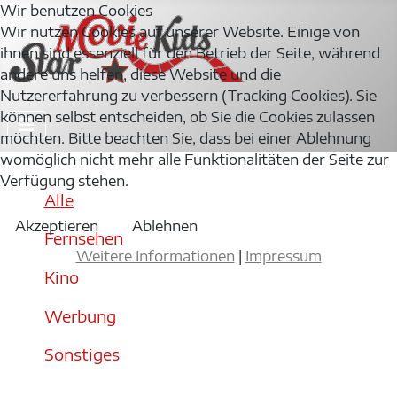
Wir benutzen Cookies
Wir nutzen Cookies auf unserer Website. Einige von
ihnen sind essenziell für den Betrieb der Seite, während
andere uns helfen, diese Website und die
Nutzererfahrung zu verbessern (Tracking Cookies). Sie
können selbst entscheiden, ob Sie die Cookies zulassen
möchten. Bitte beachten Sie, dass bei einer Ablehnung
womöglich nicht mehr alle Funktionalitäten der Seite zur
Verfügung stehen.
Alle
Akzeptieren
Ablehnen
Fernsehen
Weitere Informationen
|
Impressum
Kino
Werbung
Sonstiges