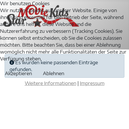
Wir benutzen Cookies
Wir nutzen Cookies auf unserer Website. Einige von
ihnen sind essenziell für den Betrieb der Seite, während
andere uns helfen, diese Website und die
Nutzererfahrung zu verbessern (Tracking Cookies). Sie
können selbst entscheiden, ob Sie die Cookies zulassen
möchten. Bitte beachten Sie, dass bei einer Ablehnung
womöglich nicht mehr alle Funktionalitäten der Seite zur
Verfügung stehen.
Information
Es wurden keine passenden Einträge
gefunden.
Akzeptieren
Ablehnen
Weitere Informationen
|
Impressum