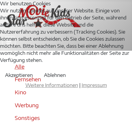
Wir benutzen Cookies
Wir nutzen Cookies auf unserer Website. Einige von
ihnen sind essenziell für den Betrieb der Seite, während
andere uns helfen, diese Website und die
Nutzererfahrung zu verbessern (Tracking Cookies). Sie
können selbst entscheiden, ob Sie die Cookies zulassen
möchten. Bitte beachten Sie, dass bei einer Ablehnung
womöglich nicht mehr alle Funktionalitäten der Seite zur
Verfügung stehen.
Alle
Akzeptieren
Ablehnen
Fernsehen
Weitere Informationen
|
Impressum
Kino
Werbung
Sonstiges