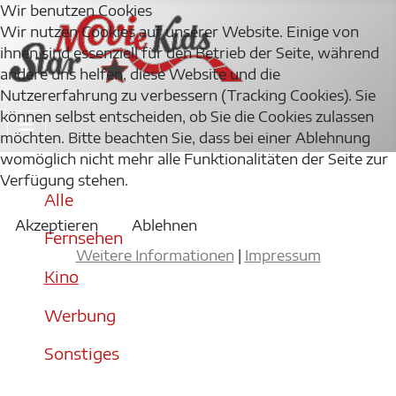
Wir benutzen Cookies
Wir nutzen Cookies auf unserer Website. Einige von
ihnen sind essenziell für den Betrieb der Seite, während
andere uns helfen, diese Website und die
Nutzererfahrung zu verbessern (Tracking Cookies). Sie
können selbst entscheiden, ob Sie die Cookies zulassen
möchten. Bitte beachten Sie, dass bei einer Ablehnung
womöglich nicht mehr alle Funktionalitäten der Seite zur
Verfügung stehen.
Alle
Akzeptieren
Ablehnen
Fernsehen
Weitere Informationen
|
Impressum
Kino
Werbung
Sonstiges